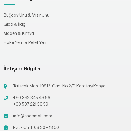
Buğday Unu & Mısır Unu
Gıda & İlaç
Maden & Kimya
Flake Yem & Pelet Yem
İletişim Bilgileri
Tatlıcak Mah. 10812. Cad. No:2/D Karatay/Konya
+90 332 345 46 96
+90 507 221 38 59
info@endemak.com
Pzt - Cmt: 08:30 - 18:00